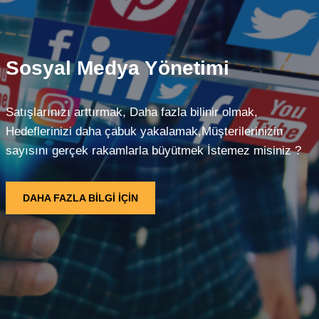
Sosyal Medya Yönetimi
Satışlarınızı arttırmak, Daha fazla bilinir olmak,
Hedeflerinizi daha çabuk yakalamak,Müşterilerinizin
sayısını gerçek rakamlarla büyütmek İstemez misiniz ?
DAHA FAZLA BİLGİ İÇİN