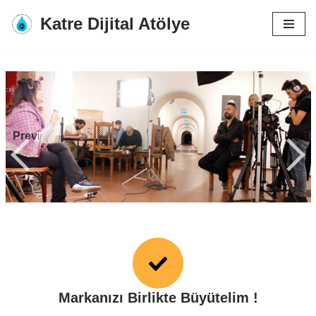
Katre Dijital Atölye
İçeriğe
geç
Previous
Next
Markanızı Birlikte Büyütelim !