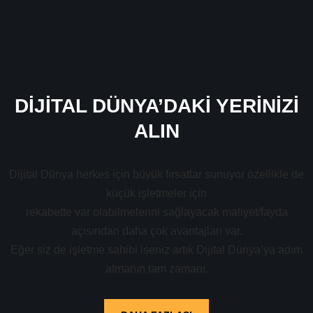
DİJİTAL DÜNYA’DAKİ YERİNİZİ
ALIN
Dijital Dünya herkes için büyük fırsatlar sunuyor özellikle de
küçük işletmeler için
rekabette var olabilmelerini sağlayacak maliyet/fayda
açısından daha çok avantajları var.
Eğer siz de işletme sahibi iseniz artık Dijital Dünya’ya adım
atmanın tam zamanı.