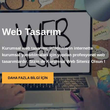
Web Tasarım
Kurumsal web tasarımı, işletmelerin internette
kurumsal yansıtılmaları için yapılan profesyonel web
tasarımlardır. Sizin de Kurumsal Web Siteniz Olsun !
DAHA FAZLA BİLGİ İÇİN